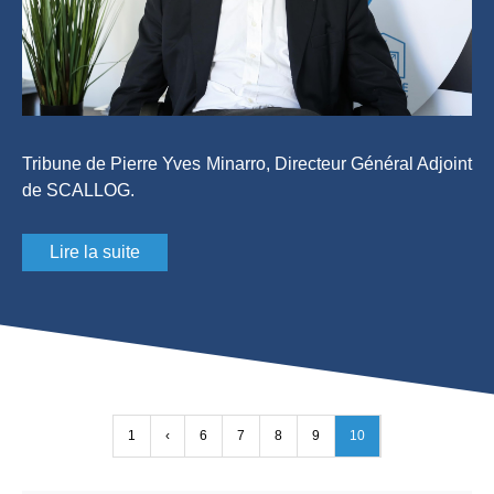
Tribune de Pierre Yves Minarro, Directeur Général Adjoint
de SCALLOG.
Lire la suite
1
‹
6
7
8
9
10