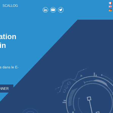
TIONS
SUCCÈS CLIENTS
SCALLOG
e la robotisation
 la Supply Chain
te.
miser vos activités logistiques dans le E-
'Industrie.