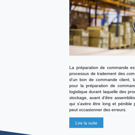
Lire la suite
Préparation d
grâce à Scal
Par
Manon Ngaako