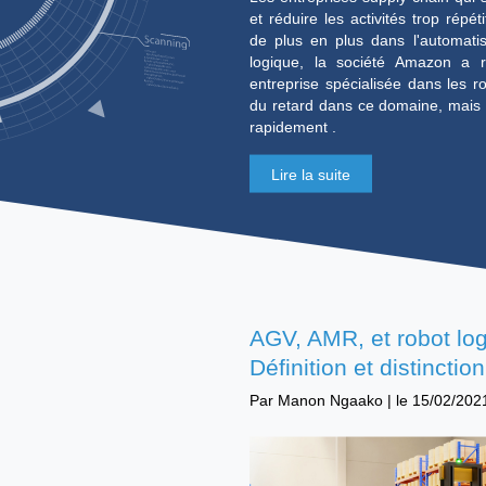
Amazon Roboti
supply chain
Par
Manon Ngaako