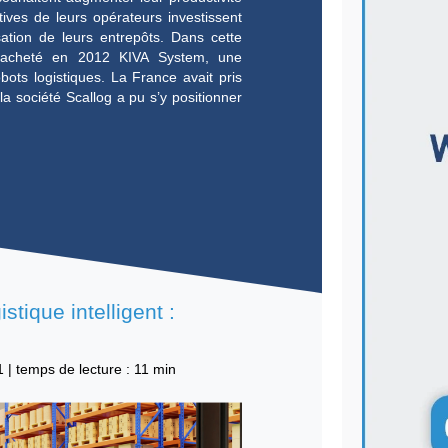
cs et les robots logistiques en
| le
28/02/2021
|
temps de lecture : 7 min