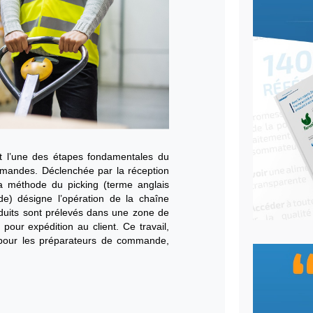
e commande : 3 erreurs à éviter
log
| le
15/03/2021
|
temps de lecture : 8 min