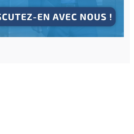
 les plus lus
des stocks : définition, calcul,
e
 de SCALLOG
9/28/2020