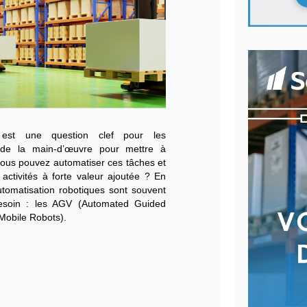
ply chain qui souhaitent augmenter leur productivité
ités trop répétitives de leurs opérateurs investissent
s l'automatisation de leurs entrepôts. Dans cette
té Amazon a racheté en 2012 KIVA System, une
ée dans les robots logistiques. La France avait pris
omaine, mais la société Scallog a pu s’y positionner