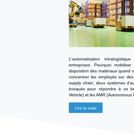
Les entreprises sup
et réduire les activ
de plus en plus dan
logique, la socié
entreprise spécialis
du retard dans ce d
rapidement .
Lire la suite