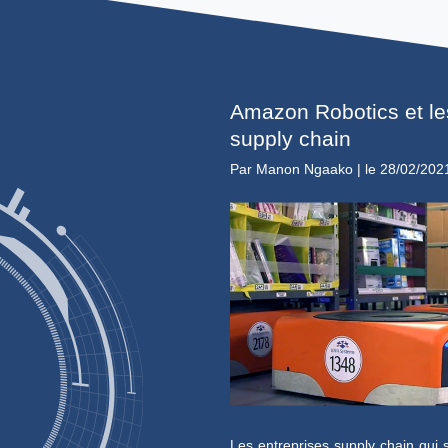
La préparation de
processus de trait
d’un bon de comman
pour la préparatio
logistique durant l
stockage, avant d’ê
qui s'avère être l
peut occasionner de
Lire la suite