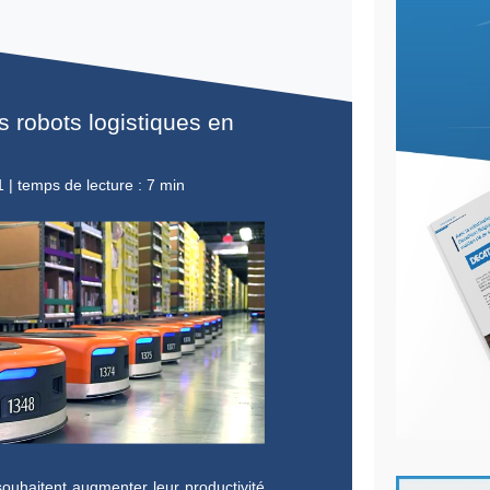
 commande est l’une des étapes fondamentales du
ement des commandes. Déclenchée par la réception
de client, la méthode du picking (terme anglais
n de commande) désigne l’opération de la chaîne
aquelle des produits sont prélevés dans une zone de
tre assemblés pour expédition au client. Ce travail,
ong et pénible pour les préparateurs de commande,
s erreurs.